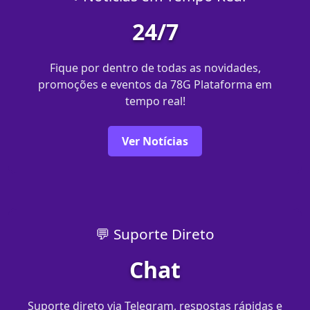
24/7
Fique por dentro de todas as novidades,
promoções e eventos da 78G Plataforma em
tempo real!
Ver Notícias
💬 Suporte Direto
Chat
Suporte direto via Telegram, respostas rápidas e