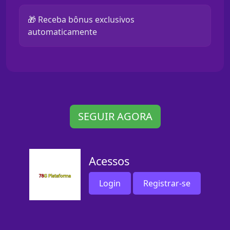
🎁 Receba bônus exclusivos
automaticamente
SEGUIR AGORA
Acessos
Login
Registrar-se