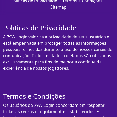
Políticas de Privacidade
Termos e Condições
Sitemap
Políticas de Privacidade
A 79W Login valoriza a privacidade de seus usuários e
está empenhada em proteger todas as informações
pessoais fornecidas durante o uso de nossos canais de
comunicação. Todos os dados coletados são utilizados
exclusivamente para fins de melhoria contínua da
experiência de nossos jogadores.
Termos e Condições
Os usuários da 79W Login concordam em respeitar
todas as regras e regulamentos estabelecidos. É