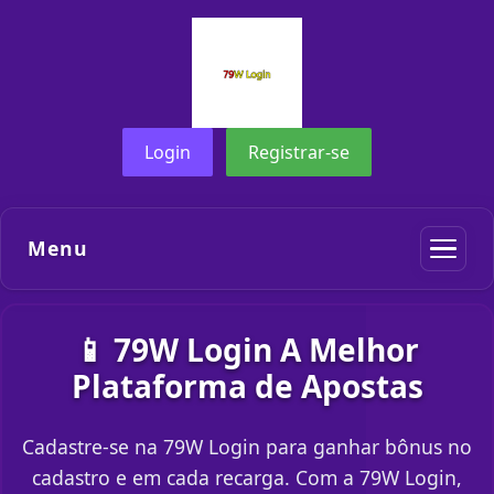
Login
Registrar-se
Menu
📱 79W Login A Melhor
Plataforma de Apostas
Cadastre-se na 79W Login para ganhar bônus no
cadastro e em cada recarga. Com a 79W Login,