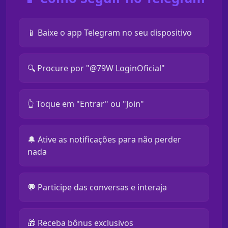
📱 Baixe o app Telegram no seu dispositivo
🔍 Procure por "@79W LoginOficial"
👆 Toque em "Entrar" ou "Join"
🔔 Ative as notificações para não perder
nada
💬 Participe das conversas e interaja
🎁 Receba bônus exclusivos