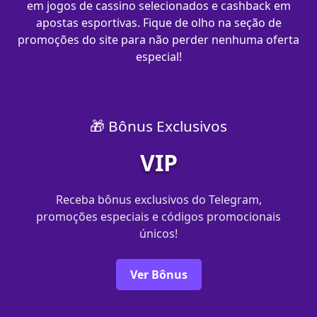
em jogos de cassino selecionados e cashback em
apostas esportivas. Fique de olho na seção de
promoções do site para não perder nenhuma oferta
especial!
🎁 Bônus Exclusivos
VIP
Receba bônus exclusivos do Telegram,
promoções especiais e códigos promocionais
únicos!
Ver Bônus