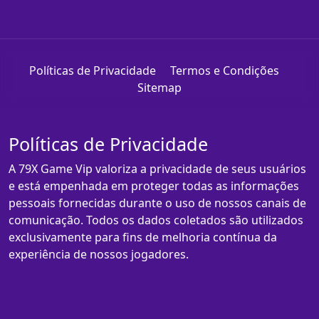
Políticas de Privacidade
Termos e Condições
Sitemap
Políticas de Privacidade
A 79X Game Vip valoriza a privacidade de seus usuários
e está empenhada em proteger todas as informações
pessoais fornecidas durante o uso de nossos canais de
comunicação. Todos os dados coletados são utilizados
exclusivamente para fins de melhoria contínua da
experiência de nossos jogadores.