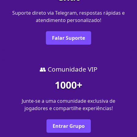
Suporte direto via Telegram, respostas rápidas e
atendimento personalizado!
Falar Suporte
👥 Comunidade VIP
1000+
Junte-se a uma comunidade exclusiva de
jogadores e compartilhe experiências!
Entrar Grupo